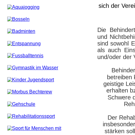
sich der Vere
Die
Behinder
und
Nichtbeh
sind
sowohl
E
als
auch
Ein
und/oder der 
 Behinder
betreiben 
geistige Lei
erhalten b
Schwere d
Reha
Der Rehab
insbesondere
stärken so