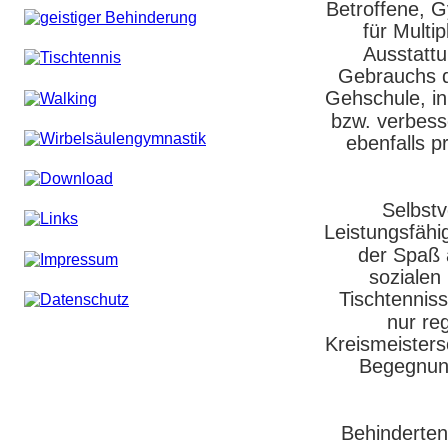
Betroffene, 
für Multi
Ausstattu
Gebrauchs di
Gehschule, in
bzw. verbess
ebenfalls p
Selbstv
Leistungsfähi
der Spaß 
sozialen
Tischtenniss
nur re
Kreismeisters
Begegnung
Behinderten